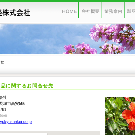
合せ
製品に関するお問合せ先
会社
豊見城市高安586
791
1856
yukyusankei.co.jp