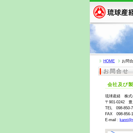
HOME
お問
お問合せ
会社及び
琉球産経 株式
〒901-0242 
TEL 098-850-7
FAX 098-856-
E-mail :
kanri@r